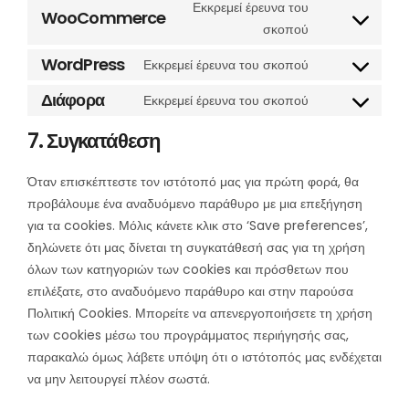
Εκκρεμεί έρευνα του
WooCommerce
Consent
σκοπού
to
WordPress
Εκκρεμεί έρευνα του σκοπού
service
Consent
woocommer
to
Διάφορα
Εκκρεμεί έρευνα του σκοπού
Consent
service
to
7. Συγκατάθεση
wordpress
service
Διάφορα
Όταν επισκέπτεστε τον ιστότοπό μας για πρώτη φορά, θα
προβάλουμε ένα αναδυόμενο παράθυρο με μια επεξήγηση
για τα cookies. Μόλις κάνετε κλικ στο ‘Save preferences’,
δηλώνετε ότι μας δίνεται τη συγκατάθεσή σας για τη χρήση
όλων των κατηγοριών των cookies και πρόσθετων που
επιλέξατε, στο αναδυόμενο παράθυρο και στην παρούσα
Πολιτική Cookies. Μπορείτε να απενεργοποιήσετε τη χρήση
των cookies μέσω του προγράμματος περιήγησής σας,
παρακαλώ όμως λάβετε υπόψη ότι ο ιστότοπός μας ενδέχεται
να μην λειτουργεί πλέον σωστά.