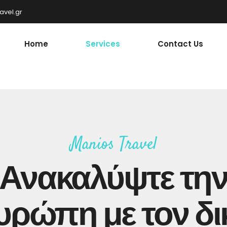
avel.gr
Home
Services
Contact Us
Manios Travel
Ανακαλύψτε τη
υρώπη με τον δι