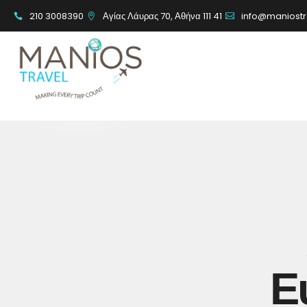
210 3008390
Αγίας Λάυρας 70, Αθήνα 111 41
info@maniostr
Ε