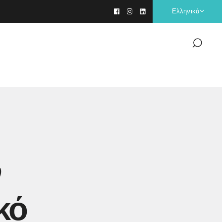
Ελληνικά
ν
κό