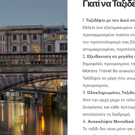
Γιατί να Ταξιδ
Ταξιδέψτε με τον Δικό 
Θέλετε ένα εξατομικευμένο 
προσαρμοσμένα πακέτα που 
τον προϋπολογισμό σας.Είτε 
απομακρυσμένες περιπέτειες
Εξειδίκευση σε μεγάλ
δημοφιλείς προορισμούς τη
Manios Travel θα ανακαλύψ
Ταξιδέψτε σε μέρη που γνωρ
προορισμούς.
Ολοκληρωμένες Ταξιδιω
Από την αρχή μέχρι το τέλο
ξεναγήσεις και κάθε λεπτομέ
απολαύσετε τη διαδρομή.
Ανακαλύψτε Μοναδικά Α
Το ταξίδι δεν είναι μόνο για