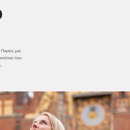
ο
Παρίσι, μια
ριπέτεια που
.