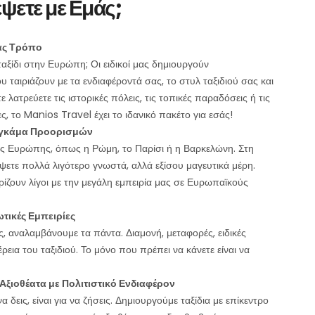
έψετε με Εμάς;
σας Τρόπο
ταξίδι στην Ευρώπη; Οι ειδικοί μας δημιουργούν
ταιριάζουν με τα ενδιαφέροντά σας, το στυλ ταξιδιού σας και
λατρεύετε τις ιστορικές πόλεις, τις τοπικές παραδόσεις ή τις
, το Manios Travel έχει το ιδανικό πακέτο για εσάς!
η γκάμα Προορισμών
ς Ευρώπης, όπως η Ρώμη, το Παρίσι ή η Βαρκελώνη. Στη
ετε πολλά λιγότερο γνωστά, αλλά εξίσου μαγευτικά μέρη.
ίζουν λίγοι με την μεγάλη εμπειρία μας σε Ευρωπαϊκούς
τικές Εμπειρίες
ς, αναλαμβάνουμε τα πάντα. Διαμονή, μεταφορές, ειδικές
ρεια του ταξιδιού. Το μόνο που πρέπει να κάνετε είναι να
ξιοθέατα με Πολιτιστικό Ενδιαφέρον
 να δεις, είναι για να ζήσεις. Δημιουργούμε ταξίδια με επίκεντρο